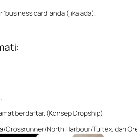
 ‘business card’ anda (jika ada).
mati:
.
lamat berdaftar. (Konsep Dropship)
ra/Crossrunner/North Harbour/Tultex, dan Or