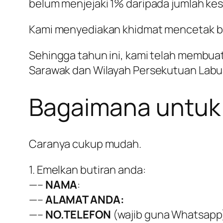
belum menjejaki 1% daripada jumlah ke
Kami menyediakan khidmat mencetak baj
Sehingga tahun ini, kami telah membua
Sarawak dan Wilayah Persekutuan Labua
Bagaimana untuk
Caranya cukup mudah.
1. Emelkan butiran anda:
—–
NAMA
:
—–
ALAMAT ANDA:
—–
NO.TELEFON
(wajib guna Whatsapp