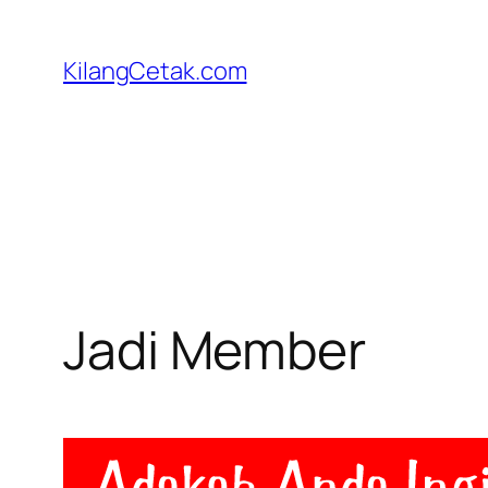
Skip
to
KilangCetak.com
content
Jadi Member