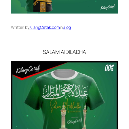
Written by
KilangCetak.com
in
Blog
SALAM AIDILADHA