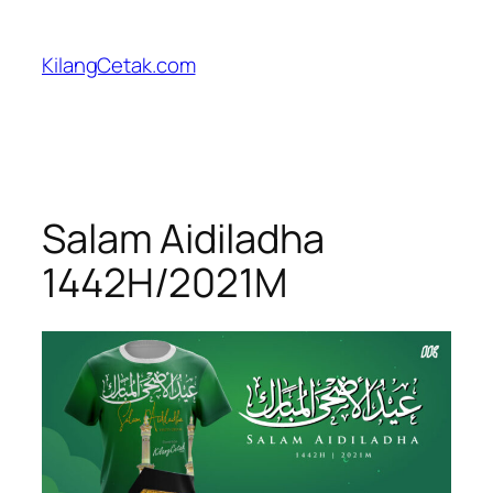
Skip
to
KilangCetak.com
content
Salam Aidiladha
1442H/2021M