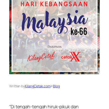
Written by
KilangCetak.com
in
Blog
“Di tengah-tengah hiruk-pikuk dan