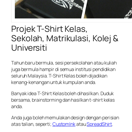
Projek T-Shirt Kelas,
Sekolah, Matrikulasi, Kolej &
Universiti
Tahun baru bermula, sesi persekolahan atau kuliah
juga bermula hampir di semua institusi pendidikan
seluruh Malaysia. T-Shirt Kelas boleh dijadikan
kenang-kenangan untuk kumpulan anda.
Banyak idea T-Shirt Kelas boleh dihasilkan. Duduk
bersama,
brainstorming
dan hasilkan t-shirt kelas
anda.
Anda juga boleh memulakan design dengan perisian
atas talian, seperti;
CustomInk
atau
SpreadShirt
.