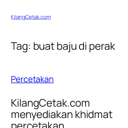
Skip
to
KilangCetak.com
content
Tag:
buat baju di perak
Percetakan
KilangCetak.com
menyediakan khidmat
percetakan.