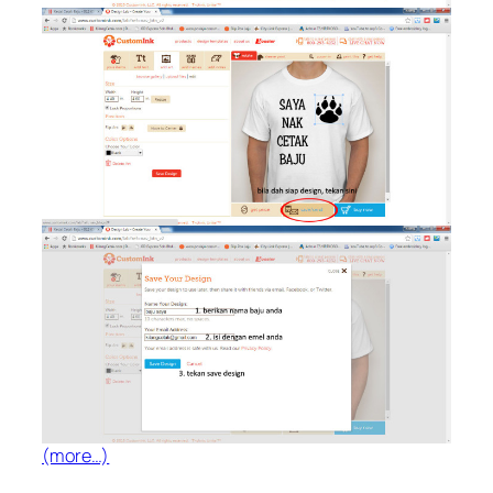
(more…)