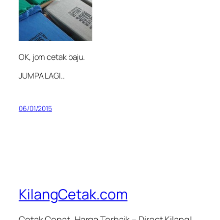
OK, jom cetak baju.
JUMPA LAGI..
06/01/2015
KilangCetak.com
Cetak Cepat, Harga Terbaik – Direct Kilang!