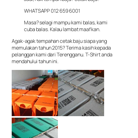
WHATSAPP 012 659 6001
Masa? selagi mampu kami balas, kami
cuba balas. Kalau lambat maafkan.
Agak-agak tempahan cetak baju siapa yang
memulakan tahun 2015? Terima kasih kepada
pelanggan kami dari Terengganu. T-Shirt anda
mendahului tahun ini.