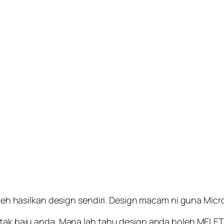
hasilkan design sendiri. Design macam ni guna Micros
 cetak baju anda. Mana lah tahu design anda boleh MEL