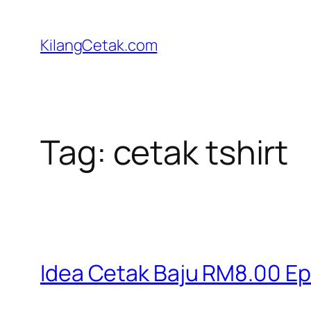
Skip
to
KilangCetak.com
content
Tag:
cetak tshirt
Idea Cetak Baju RM8.00 Ep