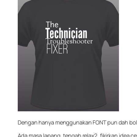
Dengan hanya menggunakan FONT pun dah boleh 
Ada masa lapang, tengah relax2, fikirkan idea