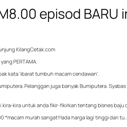
M8.00 episod BARU i
unjung KilangCetak.com
od yang PERTAMA.
n bak kata ‘ibarat tumbuh macam cendawan’.
Bumiputera. Pelanggan juga banyak Bumiputera. Syabas
i kira-kira untuk anda fikir-fikirkan tentang bisnes baju
 *macam murah sangat!!!ada harga lagi tinggi dari tu..