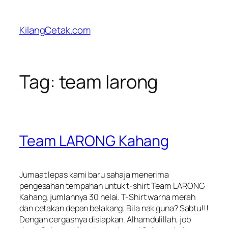
Skip
to
KilangCetak.com
content
Tag:
team larong
Team LARONG Kahang
Jumaat lepas kami baru sahaja menerima
pengesahan tempahan untuk t-shirt Team LARONG
Kahang, jumlahnya 30 helai. T-Shirt warna merah
dan cetakan depan belakang. Bila nak guna? Sabtu!!!
Dengan cergasnya disiapkan. Alhamdulillah,
job