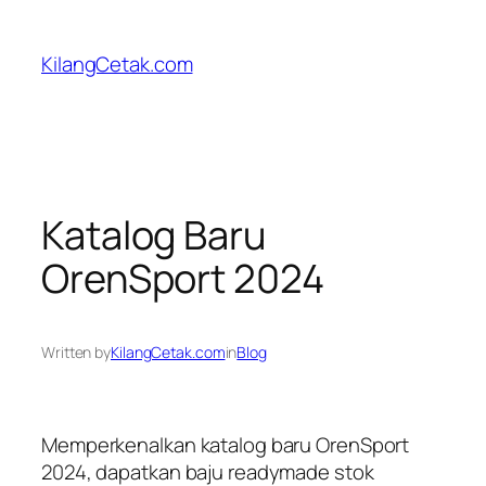
Skip
to
KilangCetak.com
content
Katalog Baru
OrenSport 2024
Written by
KilangCetak.com
in
Blog
Memperkenalkan katalog baru OrenSport
2024, dapatkan baju readymade stok