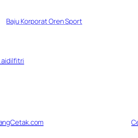
Baju Korporat Oren Sport
idilfitri
ilangCetak.com
C