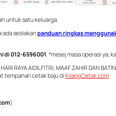
ah untuk satu keluarga.
ya ada sediakan
panduan ringkas mengguna
i di 012-6596001
.
*mesej masa operasi ya, ka
AT HARI RAYA AIDILFITRI, MAAF ZAHIR DAN BATIN
t tempahan cetak baju di
KilangCetak.com
.com
)