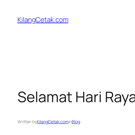
Skip
to
KilangCetak.com
content
Selamat Hari Raya A
Written by
KilangCetak.com
in
Blog