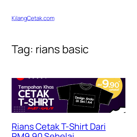
Skip
to
KilangCetak.com
content
Tag:
rians basic
Rians Cetak T-Shirt Dari
RM9.90 Sehelai