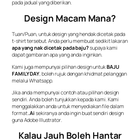
pada jadual yang diberikan.
Design Macam Mana?
Tuan/Puan, untuk design yang hendak dicetak pada
t-shirt tersebut. Anda perlu membuat sedikit lakaran
apa yang nak dicetak pada baju?
supaya kami
dapat gambaran apa yang anda inginkan.
Kami juga mempunyai pilihan design untuk
BAJU
FAMILY DAY
, boleh rujuk dengan khidmat pelanggan
melalui Whatsapp.
Jika anda mempunyai contoh atau pilihan design
sendiri. Anda boleh tunjukkan kepada kami. Kami
menggalakkan anda untuk menyediakan
file
dalam
format
.Ai
sekiranya anda ingin buat sendiri design
guna
Adobe Illustrator
.
Kalau Jauh Boleh Hantar