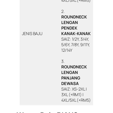
4XL/5XL (+RM5)
2.
ROUNDNECK
LENGAN
PENDEK
JENIS BAJU
KANAK-KANAK
SAIZ: 1/2Y, 3/4Y,
5/6Y, 7/8Y, 9/11Y,
12/14Y
3.
ROUNDNECK
LENGAN
PANJANG
DEWASA
SAIZ: XS-2XL |
3XL (+RM1) |
4XL/5XL (+RM5)