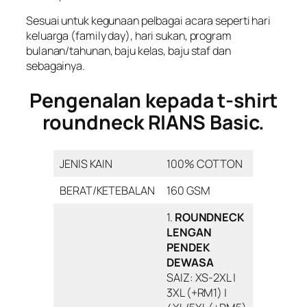
Sesuai untuk kegunaan pelbagai acara seperti hari
keluarga (
family day
), hari sukan, program
bulanan/tahunan, baju kelas, baju staf dan
sebagainya.
Pengenalan kepada t-shirt
roundneck RIANS Basic.
JENIS KAIN
100% COTTON
BERAT/KETEBALAN
160 GSM
1.
ROUNDNECK
LENGAN
PENDEK
DEWASA
SAIZ: XS-2XL |
3XL (+RM1) |