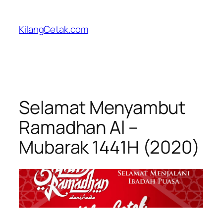
Skip
to
KilangCetak.com
content
Selamat Menyambut
Ramadhan Al –
Mubarak 1441H (2020)