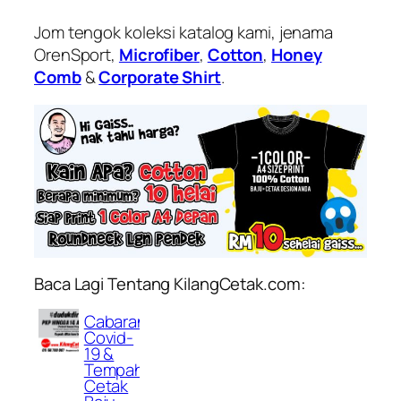
Jom tengok koleksi katalog kami, jenama
OrenSport,
Microfiber
,
Cotton
,
Honey
Comb
&
Corporate Shirt
.
Baca Lagi Tentang KilangCetak.com:
Cabaran
Covid-
19 &
Tempahan
Cetak