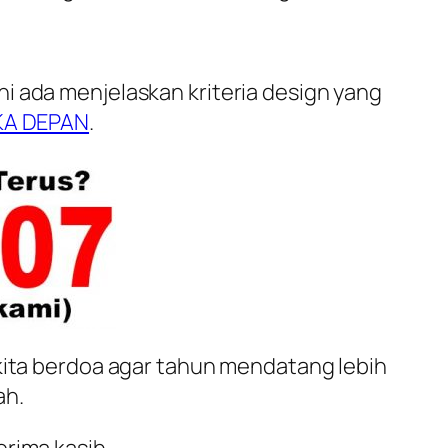
ni ada menjelaskan kriteria
design
yang
A DEPAN
.
ita berdoa agar tahun mendatang lebih
ah.
rima kasih.