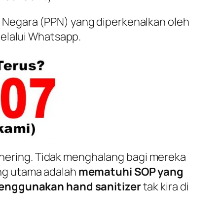
n Negara (PPN) yang diperkenalkan oleh
elalui
Whatsapp
.
hering
. Tidak menghalang bagi mereka
ng utama adalah
mematuhi SOP yang
enggunakan
hand sanitizer
tak kira di