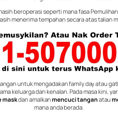
masih beroperasi seperti mana fasa Pemuliha
masih menerima tempahan secara atas talian m
kangan untuk mengadakan
family day
atau
gat
ma keluarga dan kenalan. Pada masa kini, ya
e mask
dan amalkan
mencuci tangan
atau
m
mana anda berada.