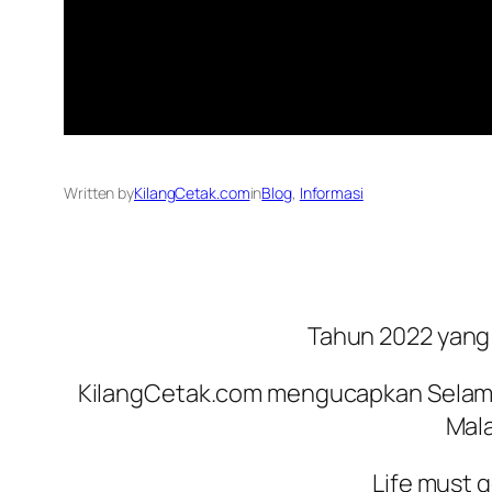
Written by
KilangCetak.com
in
Blog
, 
Informasi
Tahun 2022 yang 
KilangCetak.com mengucapkan Selamat
Mal
Life must g