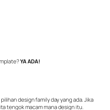
emplate
?
YA ADA!
 pilihan
design family day
yang ada. Jika
 kita tengok macam mana
design
itu.