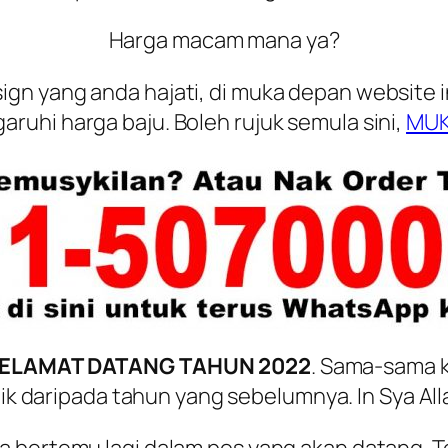
Harga macam mana ya?
sign
yang anda hajati, di muka depan
website
i
uhi harga baju. Boleh rujuk semula sini,
MUK
ELAMAT DATANG TAHUN 2022
. Sama-sama k
ik daripada tahun yang sebelumnya. In Sya All
a bertemu lagi dalam pos yang akan datang. Te