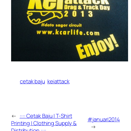
cetak baju
keiattack
←
:::: Cetak Baju | T-Shirt
#januari2014
Printing | Clothing Supply &
→
Distribution ::::