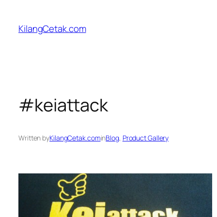
Skip
to
KilangCetak.com
content
#keiattack
Written by
KilangCetak.com
in
Blog
, 
Product Gallery